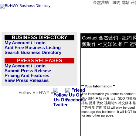
金杰营销 - 纽约 网站 开
BUSINESS DIRECTORY
金杰营销 - 纽约 
Contact
My Account / Login
频制作 社交媒体 推广 运
Add Free Business Listing
Search Business Directory
PRESS RELEASES
My Account / Login
Submit Press Release
Pricing And Features
View Press Releases
** Your Information **
Follow BizHWY »
The information you enter to conta
销 - 纽约 网站 开发 设计 SEO 谷歌
排名 提升 优化 视频制作 社交媒体 推
广告投放 咨询 策划 will only be used 
message this business. It will NOT b
for any other purpose.